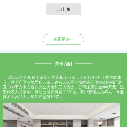
联系我们
PET门板
查看更多>>
关于我们
清水江生态板位于清水江生态板工业园，于2011年3月正式挂牌成
立，整个厂区占地面积30亩，建有5000平方来的标准化钢架结构厂房
及1000平方米安逸的办公大楼和工人宿舍，公司注册资金900万元，法
定代表人龙章华。目前公司拥有员工280名，其中管理人员45人，专业
技术人员20人，年生产总值1.5亿...