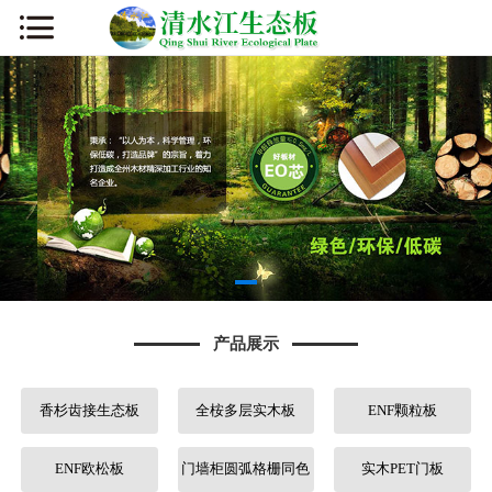
网站首页
公司简介
新闻资讯
产品展示
厂容厂貌
产品展示
板材知识
香杉齿接生态板
全桉多层实木板
ENF颗粒板
营销网络
人才招聘
ENF欧松板
门墙柜圆弧格栅同色
实木PET门板