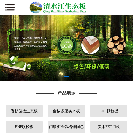
网站首页
公司简介
新闻资讯
产品展示
厂容厂貌
产品展示
板材知识
香杉齿接生态板
全桉多层实木板
ENF颗粒板
营销网络
人才招聘
ENF欧松板
门墙柜圆弧格栅同色
实木PET门板