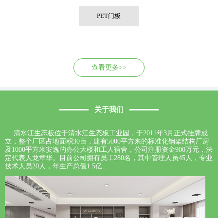
联系我们
PET门板
查看更多>>
关于我们
清水江生态板位于清水江生态板工业园，于2011年3月正式挂牌成
立，整个厂区占地面积30亩，建有5000平方来的标准化钢架结构厂房
及1000平方米安逸的办公大楼和工人宿舍，公司注册资金900万元，法
定代表人龙章华。目前公司拥有员工280名，其中管理人员45人，专业
技术人员20人，年生产总值1.5亿...