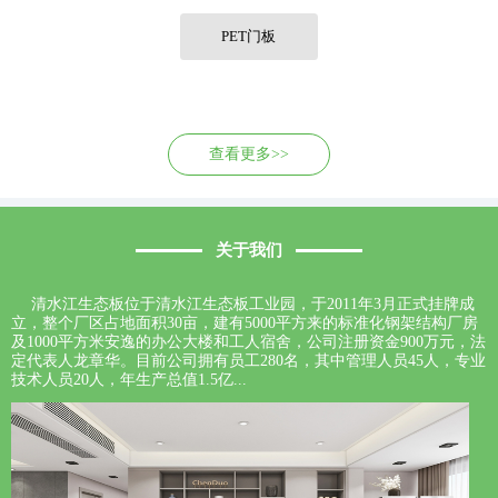
联系我们
PET门板
查看更多>>
关于我们
清水江生态板位于清水江生态板工业园，于2011年3月正式挂牌成
立，整个厂区占地面积30亩，建有5000平方来的标准化钢架结构厂房
及1000平方米安逸的办公大楼和工人宿舍，公司注册资金900万元，法
定代表人龙章华。目前公司拥有员工280名，其中管理人员45人，专业
技术人员20人，年生产总值1.5亿...