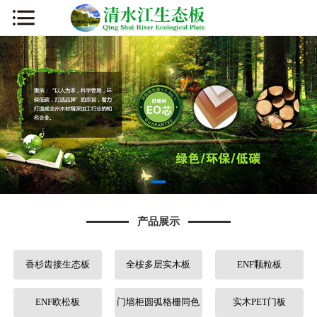
网站首页
公司简介
新闻资讯
产品展示
厂容厂貌
产品展示
板材知识
香杉齿接生态板
全桉多层实木板
ENF颗粒板
营销网络
人才招聘
ENF欧松板
门墙柜圆弧格栅同色
实木PET门板