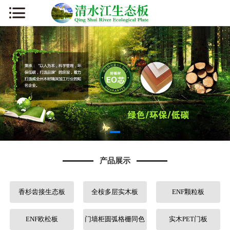
网站首页
公司简介
新闻资讯
产品展示
厂容厂貌
产品展示
板材知识
香杉齿接生态板
全桉多层实木板
ENF颗粒板
营销网络
人才招聘
ENF欧松板
门墙柜圆弧格栅同色
实木PET门板