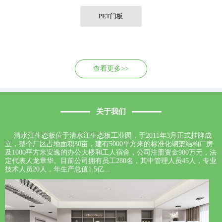
联系我们
PET门板
查看更多>>
关于我们
清水江生态板位于清水江生态板工业园，于2011年3月正式挂牌成
立，整个厂区占地面积30亩，建有5000平方来的标准化钢架结构厂房
及1000平方米安逸的办公大楼和工人宿舍，公司注册资金900万元，法
定代表人龙章华。目前公司拥有员工280名，其中管理人员45人，专业
技术人员20人，年生产总值1.5亿...