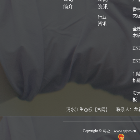
简介
资讯
香
态
行业
资讯
全
木
EN
EN
门
格
实木
板
清水江生态板【官网】
联系人：龙
Copyright © 网址：
www.qsjstb.cn
清