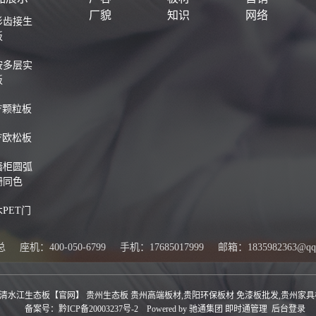
厂貌
知识
网络
杉齿接生
板
桉多层实
板
F颗粒板
F欧松板
墙柜圆弧
栅同色
PET门
总
座机：400-050-6799
手机：17685017999
邮箱：1835982363@qq
水江生态板【官网】 贵州生态板 贵州高端板材,贵阳环保板材 免漆板批发,贵州家具板
备案号：黔ICP备20003237号-2
Powered by
驰通集团
即时通管理
后台登录