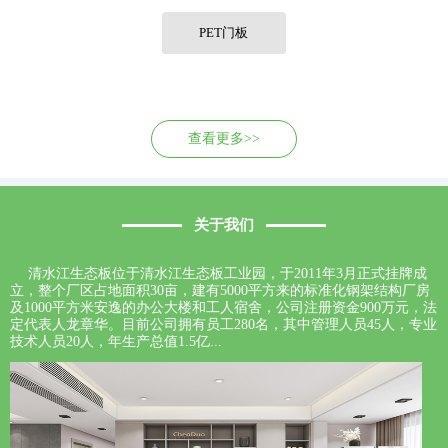
联系我们
PET门板
查看更多>>
关于我们
清水江生态板位于清水江生态板工业园，于2011年3月正式挂牌成
立，整个厂区占地面积30亩，建有5000平方来的标准化钢架结构厂房
及1000平方米安逸的办公大楼和工人宿舍，公司注册资金900万元，法
定代表人龙章华。目前公司拥有员工280名，其中管理人员45人，专业
技术人员20人，年生产总值1.5亿...