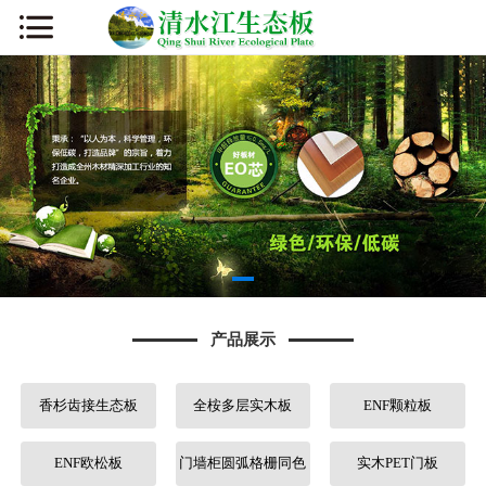
网站首页
公司简介
新闻资讯
产品展示
厂容厂貌
产品展示
板材知识
香杉齿接生态板
全桉多层实木板
ENF颗粒板
营销网络
人才招聘
ENF欧松板
门墙柜圆弧格栅同色
实木PET门板