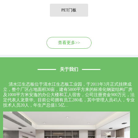
联系我们
PET门板
查看更多>>
关于我们
清水江生态板位于清水江生态板工业园，于2011年3月正式挂牌成
立，整个厂区占地面积30亩，建有5000平方来的标准化钢架结构厂房
及1000平方米安逸的办公大楼和工人宿舍，公司注册资金900万元，法
定代表人龙章华。目前公司拥有员工280名，其中管理人员45人，专业
技术人员20人，年生产总值1.5亿...