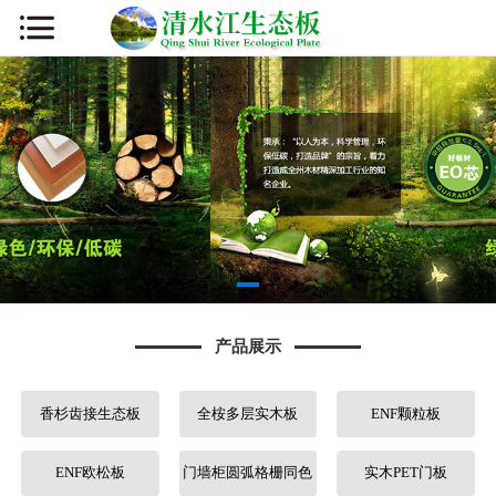
网站首页
公司简介
新闻资讯
产品展示
厂容厂貌
产品展示
板材知识
香杉齿接生态板
全桉多层实木板
ENF颗粒板
营销网络
人才招聘
ENF欧松板
门墙柜圆弧格栅同色
实木PET门板